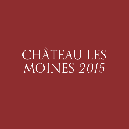
C
H
Â
T
E
A
U
L
E
S
M
O
I
N
E
S
2
0
1
5